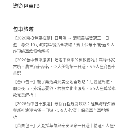
遨遊包車FB
包車旅遊
【2026南投包車推薦】日月潭 ↔ 清境農場雙冠王一日
遊：尊榮 10 小時跨區慢活全攻略！賓士保母車/舒適 9 人
座頂級車款價格解析
【2026台中包車旅遊】喝酒不開車的極致優雅！霧峰林家
古蹟、農會酒莊品茗、亞大美術館一日遊，5-9人座商務車
首選
【台中包車】親子樂活與網美聖地全攻略：后豐鐵馬道、
廟東夜市、外埔忘憂谷、梧棲文化出張所，5-9人座尊榮車
款完美解析！
【2026台中包車旅遊】最新行程規劃攻略：經典海線夕陽
與新社浪漫古堡一日遊，5-9人座/賓士保母車全車型解
析！
【苗栗包車】大湖採草莓與泰安溫泉一日遊｜精選七人座/