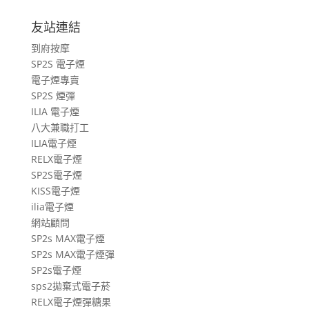
車
旅
友站連結
遊
到府按摩
文
SP2S 電子煙
章
電子煙專賣
SP2S 煙彈
ILIA 電子煙
八大兼職打工
ILIA電子煙
RELX電子煙
SP2S電子煙
KISS電子煙
ilia電子煙
網站顧問
SP2s MAX電子煙
SP2s MAX電子煙彈
SP2s電子煙
sps2拋棄式電子菸
RELX電子煙彈糖果