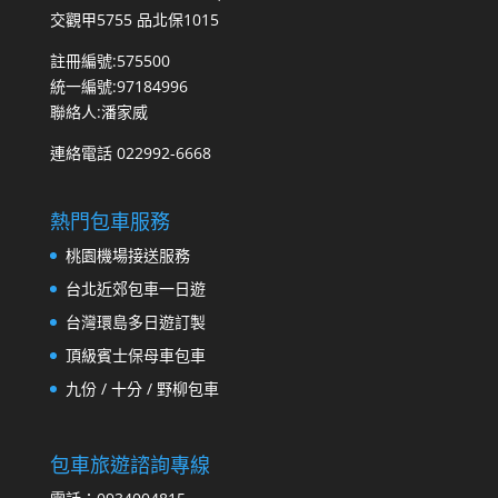
交觀甲5755 品北保1015
註冊編號:575500
統一編號:97184996
聯絡人:潘家威
連絡電話 022992-6668
熱門包車服務
桃園機場接送服務
台北近郊包車一日遊
台灣環島多日遊訂製
頂級賓士保母車包車
九份 / 十分 / 野柳包車
包車旅遊諮詢專線