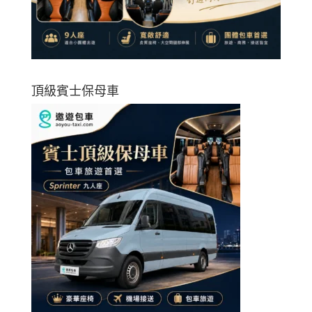
頂級賓士保母車