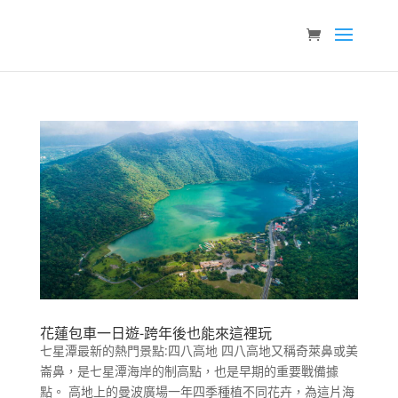
花蓮包車一日遊-跨年後也能來這裡玩
七星潭最新的熱門景點:四八高地 四八高地又稱奇萊鼻或美
崙鼻，是七星潭海岸的制高點，也是早期的重要戰備據
點。 高地上的曼波廣場一年四季種植不同花卉，為這片海