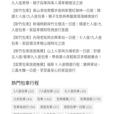
九人座車隊，親子採果與美人湯孝親慢活之旅
【新竹包車】香山濕地賞蟹步道與新豐紅樹林一日遊｜精
選七人座/九人座包車，親子生態與希臘風情海線微旅行
【新竹包車】新埔柿餅與竹北慢活一日遊｜精選七人座/九
人座包車，家庭孝親知性微旅行首選
【新竹包車】內灣老街與合興車站一日遊｜七人座/九人座
包車，家庭慢活孝親山城時光之旅
【新竹包車旅遊推薦】山上人家與北埔老街一日遊｜舒適
五人座/豪華九人座包車，帶長輩小孩輕鬆芬多精避暑去！
【苗栗包車旅遊推薦】福斯 9 人座精選行程：勝興車站、
三義木雕一日遊，享受最安心的家庭旅行
熱門包車行程
5人座包車
(22)
7人座包車
(22)
九人座包車
(33)
九份包車
(43)
包車
(163)
包車推薦
(71)
包車旅遊
(179)
包車自由行
(50)
南投包車
(31)
南投包車一日遊
(22)