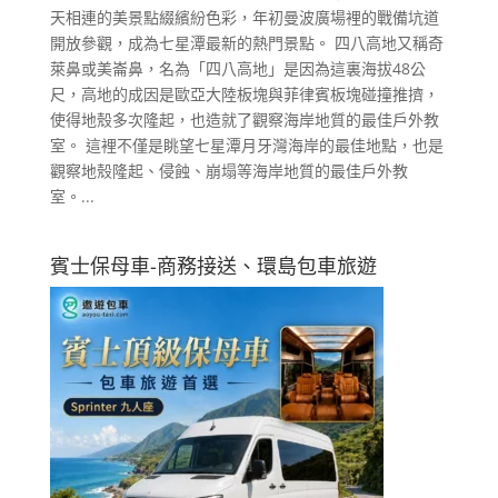
天相連的美景點綴繽紛色彩，年初曼波廣場裡的戰備坑道
開放參觀，成為七星潭最新的熱門景點。 四八高地又稱奇
萊鼻或美崙鼻，名為「四八高地」是因為這裏海拔48公
尺，高地的成因是歐亞大陸板塊與菲律賓板塊碰撞推擠，
使得地殼多次隆起，也造就了觀察海岸地質的最佳戶外教
室。 這裡不僅是眺望七星潭月牙灣海岸的最佳地點，也是
觀察地殼隆起、侵蝕、崩塌等海岸地質的最佳戶外教
室。...
賓士保母車-商務接送、環島包車旅遊