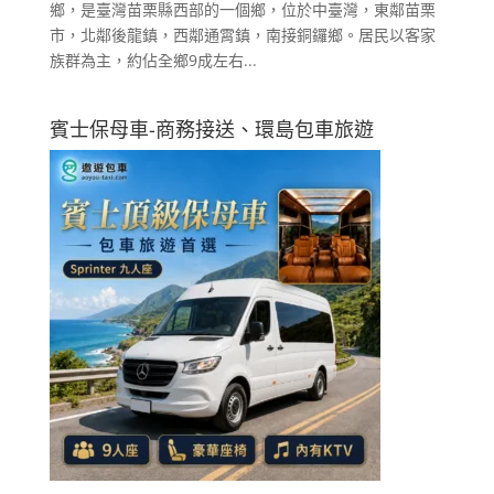
鄉，是臺灣苗栗縣西部的一個鄉，位於中臺灣，東鄰苗栗
市，北鄰後龍鎮，西鄰通霄鎮，南接銅鑼鄉。居民以客家
族群為主，約佔全鄉9成左右...
賓士保母車-商務接送、環島包車旅遊