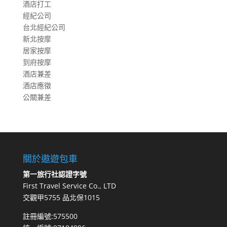
酒店打工
經紀公司
台北經紀公司
新北按摩
居家按摩
到府按摩
酒店兼差
酒店應徵
公關兼差
關於遨遊包車
第一旅行社認證字號
First Travel Service Co., LTD
交觀甲5755 品北保1015
註冊編號:575500