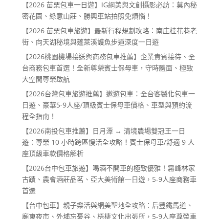
【2026 苗栗包車一日遊】IG網美與文創攝影必訪：莫內秘
密花園、綠意山莊、勝興車站拍照免煩惱！
【2026 苗栗包車旅遊】最新行程規劃攻略：南庄桂花巷老
街、向天湖秘境與蓬萊溪護魚步道深度一日遊
【2026桃園機場接送與商務包車推薦】企業貴賓接待、全
台商務包車首選！全新尊榮賓士保母車，守時體面、極致
大空間尊榮啟航
【2026台灣包車旅遊推薦】遨遊包車：全台客製化包車一
日遊、豪華5-9人座/頂級賓士保母車價格、車型與預約流
程全指南！
【2026南投包車推薦】日月潭 ↔ 清境農場雙冠王一日
遊：尊榮 10 小時跨區慢活全攻略！賓士保母車/舒適 9 人
座頂級車款價格解析
【2026台中包車旅遊】喝酒不開車的極致優雅！霧峰林家
古蹟、農會酒莊品茗、亞大美術館一日遊，5-9人座商務車
首選
【台中包車】親子樂活與網美聖地全攻略：后豐鐵馬道、
廟東夜市、外埔忘憂谷、梧棲文化出張所，5-9人座尊榮車