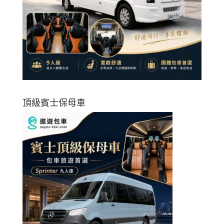
頂級賓士保母車