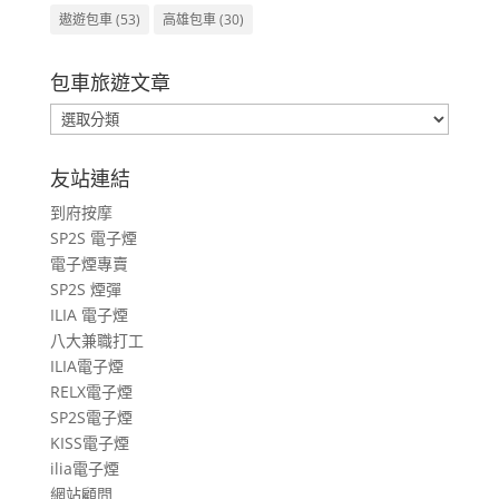
遨遊包車
(53)
高雄包車
(30)
包車旅遊文章
包
車
旅
友站連結
遊
到府按摩
文
SP2S 電子煙
章
電子煙專賣
SP2S 煙彈
ILIA 電子煙
八大兼職打工
ILIA電子煙
RELX電子煙
SP2S電子煙
KISS電子煙
ilia電子煙
網站顧問